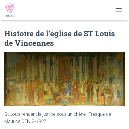
D
É
P
Histoire de l’église de ST Louis
L
I
de Vincennes
E
R
L
A
N
A
V
I
G
A
T
I
O
N
St Louis rendant la justice sous un chêne- Fresque de
Maurice DENIS-1927