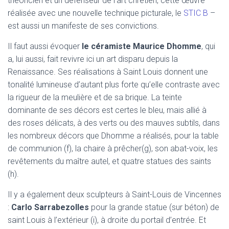
théoricien et un défenseur de l’art chrétien, cette œuvre –
réalisée avec une nouvelle technique picturale, le
STIC B
–
est aussi un manifeste de ses convictions.
Il faut aussi évoquer
le céramiste Maurice Dhomme
, qui
a, lui aussi, fait revivre ici un art disparu depuis la
Renaissance. Ses réalisations à Saint Louis donnent une
tonalité lumineuse d’autant plus forte qu’elle contraste avec
la rigueur de la meulière et de sa brique. La teinte
dominante de ses décors est certes le bleu, mais allié à
des roses délicats, à des verts ou des mauves subtils, dans
les nombreux décors que Dhomme a réalisés, pour la table
de communion (f), la chaire à prêcher(g), son abat-voix, les
revêtements du maître autel, et quatre statues des saints
(h).
Il y a également deux sculpteurs à Saint-Louis de Vincennes
:
Carlo Sarrabezolles
pour la grande statue (sur béton) de
saint Louis à l’extérieur (i), à droite du portail d’entrée. Et